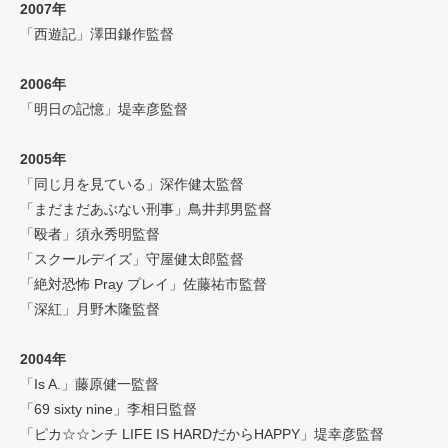
2007年
「西遊記」澤田鎌作監督
2006年
「明日の記憶」堤幸彦監督
2005年
「同じ月を見ている」深作健太監督
「まだまだあぶない刑事」鳥井邦男監督
「殴者」須永秀明監督
「スクールデイズ」守屋健太郎監督
「絶対恐怖 Pray プレイ」佐藤祐市監督
「深紅」月野木隆監督
2004年
「Is A.」藤原健一監督
「69 sixty nine」李相日監督
「ピカ☆☆ンチ LIFE IS HARDだからHAPPY」堤幸彦監督