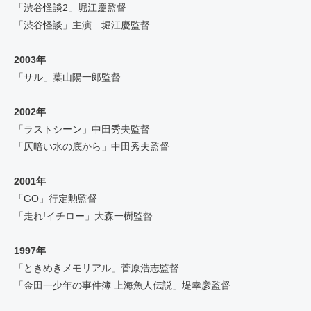
「渋谷怪談2」堀江慶監督
「渋谷怪談」主演 堀江慶監督
2003年
「サル」葉山陽一郎監督
2002年
「ラストシーン」中田秀夫監督
「仄暗い水の底から」中田秀夫監督
2001年
「GO」行定勲監督
「走れ!イチロー」大森一樹監督
1997年
「ときめきメモリアル」菅原浩志監督
「金田一少年の事件簿 上海魚人伝説」堤幸彦監督