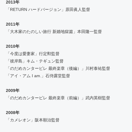
2013年
「RETURN ハードバージョン」原田眞人監督
2011年
「大木家のたのしい旅行 新婚地獄篇」本田隆一監督
2010年
「今度は愛妻家」行定勲監督
「彼岸島」キム・テギュン監督
「のだめカンタービレ 最終楽章（後編）」川村泰祐監督
「アイ・アム I am.」石侍露堂監督
2009年
「のだめカンタービレ 最終楽章（前編）」武内英樹監督
2008年
「カメレオン」阪本順治監督