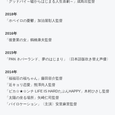
「グッドバイ～嘘からはじまる人生喜劇～」成島出監督
2018年
「ホペイロの憂鬱」加治屋彰人監督
2016年
「後妻業の女」鶴橋康夫監督
2015年
「PAN ネバーランド、夢のはじまり」〈日本語版吹き替え声優〉
2014年
「福福荘の福ちゃん」藤田容介監督
「近キョリ恋愛」熊澤尚人監督
「ピカ☆★☆ンチ LIFE IS HARDたぶんHAPPY」木村ひさし監督
「太陽の坐る場所」矢崎仁司監督
「バイロケーション」〈主演〉安里麻里監督