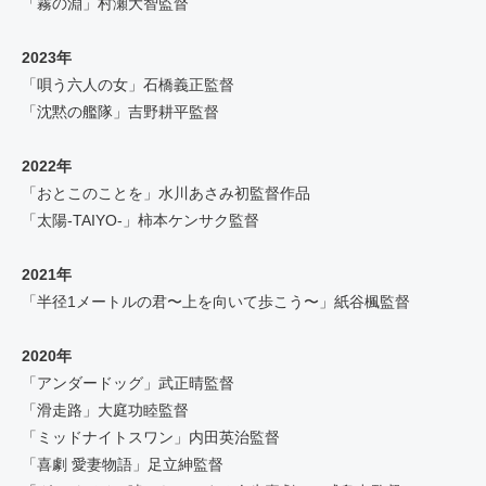
「霧の淵」村瀬大智監督
2023年
「唄う六人の女」石橋義正監督
「沈黙の艦隊」吉野耕平監督
2022年
「おとこのことを」水川あさみ初監督作品
「太陽-TAIYO-」柿本ケンサク監督
2021年
「半径1メートルの君〜上を向いて歩こう〜」紙谷楓監督
2020年
「アンダードッグ」武正晴監督
「滑走路」大庭功睦監督
「ミッドナイトスワン」内田英治監督
「喜劇 愛妻物語」足立紳監督